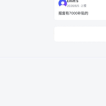
Emitt S
2026/6/5
·
2
楼
报废有7000补贴的